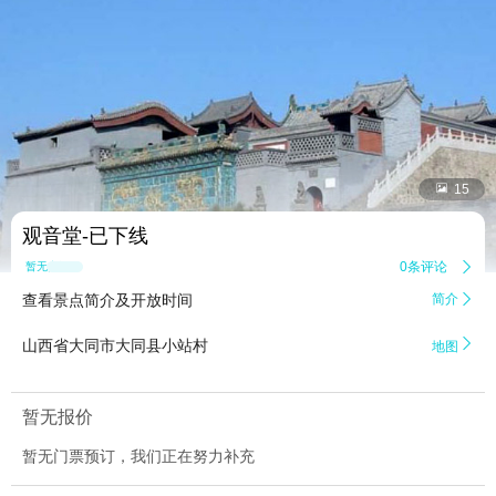


15
观音堂-已下线
0条评论

暂无点评
查看景点简介及开放时间
简介


山西省大同市大同县小站村
地图
暂无报价
暂无门票预订，我们正在努力补充