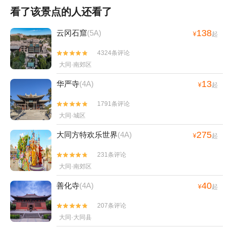
看了该景点的人还看了
138
云冈石窟
(5A)
¥
起
4324条评论


大同·南郊区
13
华严寺
(4A)
¥
起
1791条评论


大同·城区
275
大同方特欢乐世界
(4A)
¥
起
231条评论


大同·南郊区
40
善化寺
(4A)
¥
起
207条评论


大同·大同县