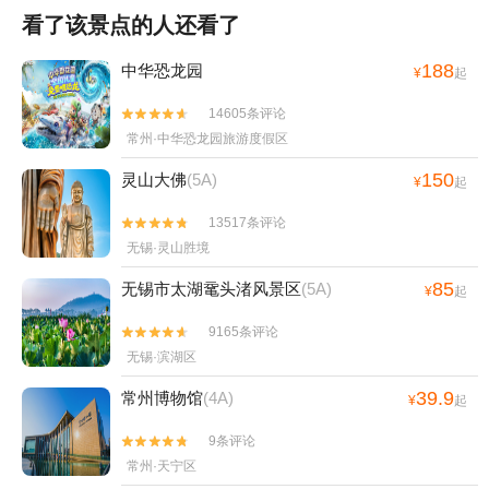
看了该景点的人还看了
188
中华恐龙园
¥
起
14605条评论


常州·中华恐龙园旅游度假区
150
灵山大佛
(5A)
¥
起
13517条评论


无锡·灵山胜境
85
无锡市太湖鼋头渚风景区
(5A)
¥
起
9165条评论


无锡·滨湖区
39.9
常州博物馆
(4A)
¥
起
9条评论


常州·天宁区