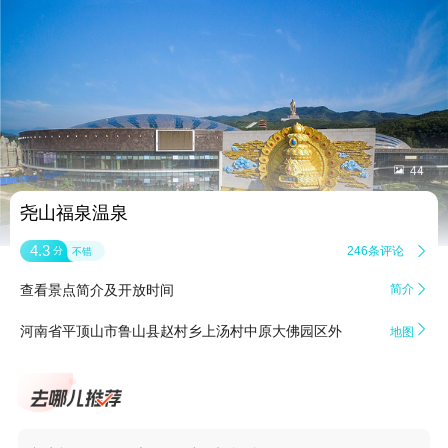


44
尧山福泉温泉
4.3
246条评论

分
不错
查看景点简介及开放时间
简介


河南省平顶山市鲁山县赵村乡上汤村中原大佛园区外
地图