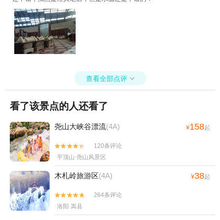
查看全部点评

看了该景点的人还看了
158
尧山大峡谷漂流
(4A)
¥
起
120条评论


平顶山·尧山风景区
38
木札岭旅游区
(4A)
¥
起
264条评论


洛阳·嵩县