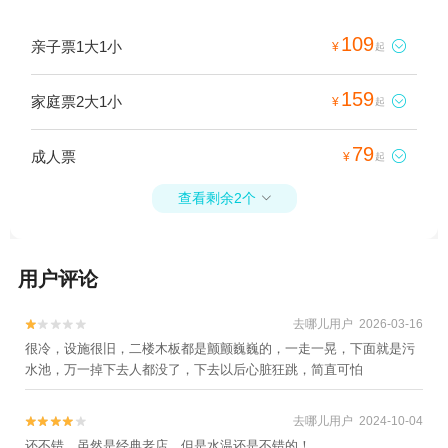
109
亲子票1大1小

¥
起
159
家庭票2大1小

¥
起
79
成人票

¥
起
查看剩余2个

用户评论
去哪儿用户 2026-03-16


很冷，设施很旧，二楼木板都是颤颤巍巍的，一走一晃，下面就是污
水池，万一掉下去人都没了，下去以后心脏狂跳，简直可怕
去哪儿用户 2024-10-04


还不错，虽然是经典老店，但是水温还是不错的！