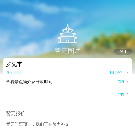


1
罗先市
0条评论

暂无点评
查看景点简介及开放时间
简介


地图
暂无报价
暂无门票预订，我们正在努力补充