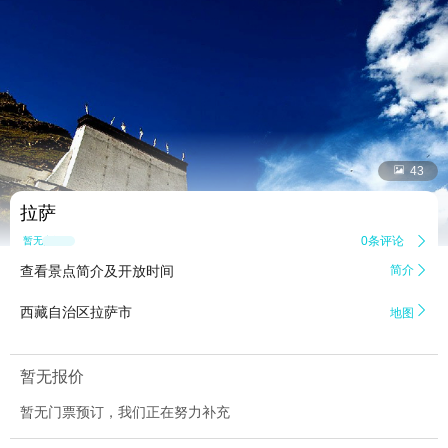


43
拉萨
0条评论

暂无点评
查看景点简介及开放时间
简介


西藏自治区拉萨市
地图
暂无报价
暂无门票预订，我们正在努力补充