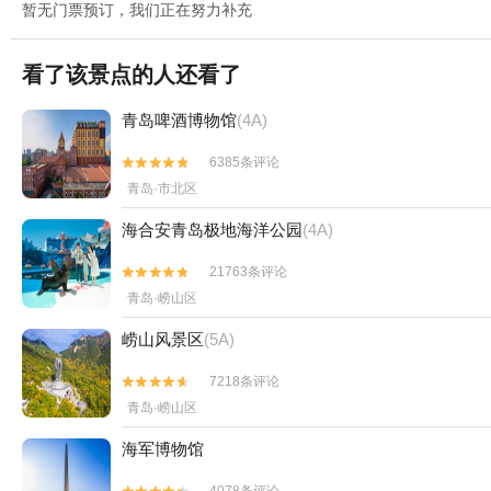
暂无门票预订，我们正在努力补充
看了该景点的人还看了
青岛啤酒博物馆
(4A)
6385条评论


青岛·市北区
海合安青岛极地海洋公园
(4A)
21763条评论


青岛·崂山区
崂山风景区
(5A)
7218条评论


青岛·崂山区
海军博物馆