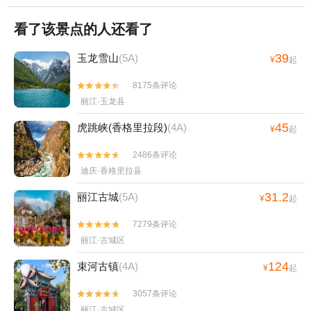
看了该景点的人还看了
39
玉龙雪山
(5A)
¥
起
8175条评论


丽江·玉龙县
45
虎跳峡(香格里拉段)
(4A)
¥
起
2486条评论


迪庆·香格里拉县
31.2
丽江古城
(5A)
¥
起
7279条评论


丽江·古城区
124
束河古镇
(4A)
¥
起
3057条评论


丽江·古城区