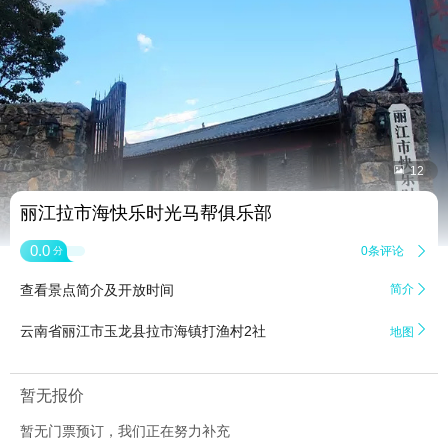


12
丽江拉市海快乐时光马帮俱乐部
0.0
0条评论

分
查看景点简介及开放时间
简介


云南省丽江市玉龙县拉市海镇打渔村2社
地图
暂无报价
暂无门票预订，我们正在努力补充