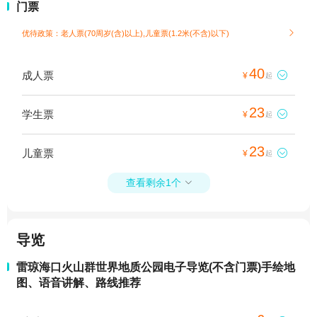
门票
优待政策：老人票(70周岁(含)以上),儿童票(1.2米(不含)以下)

40
成人票

¥
起
23
学生票

¥
起
23
儿童票

¥
起
查看剩余1个

导览
雷琼海口火山群世界地质公园电子导览(不含门票)手绘地
图、语音讲解、路线推荐