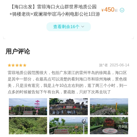
+海口市国家帆船基地公共码头+假日海滩温
【海口出发】雷琼海口火山群世界地质公园
450
泉亲水乐园+华彩.杰鹏游艇会+新埠岛国际游

¥
起
+骑楼老街+观澜湖华谊冯小刚电影公社1日游
艇会1日游
查看剩余16个

用户评论
旅*者 2025-06-14


雷琼地质公园范围很大，包括广东湛江的雷州半岛的徐闻县，海口区
是其中一部分，在最高点可以清楚的看到海口市和琼州海峡，景色很
美，只是没有逛完，我是上午10点左右到的，逛了两三个小时，到一
点多的时候被告知下午有台风，要疏散，只好下次再去玩了
共9张