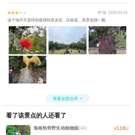
胖*姨 2026-02-04


这个地方不是特别值得特意去玩，比较远，风景也很一般。
查看全部点评

看了该景点的人还看了
118
海南热带野生动植物园
(4A)
¥
起