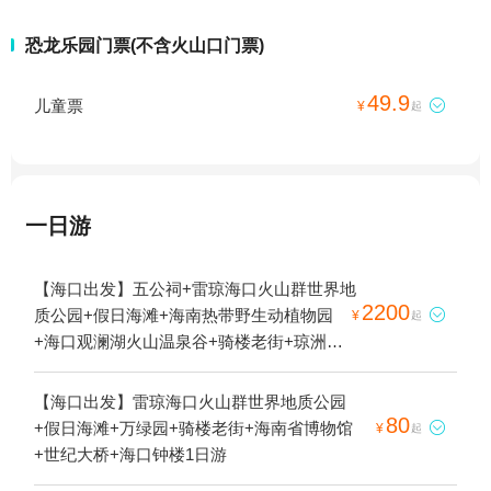
恐龙乐园门票(不含火山口门票)
49.9
儿童票

¥
起
一日游
【海口出发】五公祠+雷琼海口火山群世界地
2200
质公园+假日海滩+海南热带野生动植物园

¥
起
+海口观澜湖火山温泉谷+骑楼老街+琼洲文
化风情街+观澜湖华谊冯小刚电影公社+海口
铭投山庄+东寨港红树林+海口本地玩乐+泰
【海口出发】雷琼海口火山群世界地质公园
迪熊博物馆+海南省博物馆+天鹅湖动物基地
80
+假日海滩+万绿园+骑楼老街+海南省博物馆

¥
起
+海之语海洋世界+夜游海口湾+狂欢水世界
+世纪大桥+海口钟楼1日游
+桂林洋国家热带农业公园+长影奇幻乐园