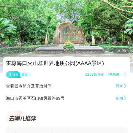


96
雷琼海口火山群世界地质公园(AAAA景区)
4.6
1253条评论
7条攻略

分
很棒
查看景点简介及开放时间
简介


海口市秀英区石山镇风景路89号
地图