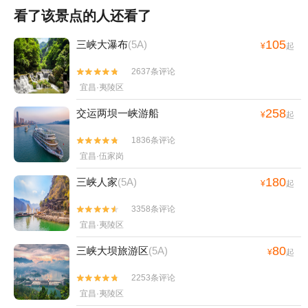
看了该景点的人还看了
105
三峡大瀑布
(5A)
¥
起
2637条评论


宜昌·夷陵区
258
交运两坝一峡游船
¥
起
1836条评论


宜昌·伍家岗
180
三峡人家
(5A)
¥
起
3358条评论


宜昌·夷陵区
80
三峡大坝旅游区
(5A)
¥
起
2253条评论


宜昌·夷陵区