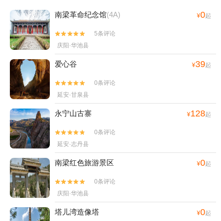
0
南梁革命纪念馆
(4A)
¥
起
5条评论


庆阳·华池县
39
爱心谷
¥
起
0条评论


延安·甘泉县
128
永宁山古寨
¥
起
0条评论


延安·志丹县
0
南梁红色旅游景区
¥
起
0条评论


庆阳·华池县
0
塔儿湾造像塔
¥
起