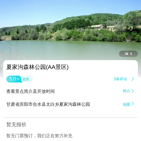


4
夏家沟森林公园(AA景区)
5.0
3条评论

分
超赞
查看景点简介及开放时间
简介


甘肃省庆阳市合水县太白乡夏家沟森林公园
地图
暂无报价
暂无门票预订，我们正在努力补充