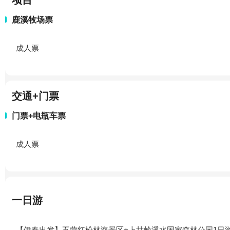
项目
鹿溪牧场票
成人票
交通+门票
门票+电瓶车票
成人票
一日游
【伊春出发】五营红松林海景区+上甘岭溪水国家森林公园1日