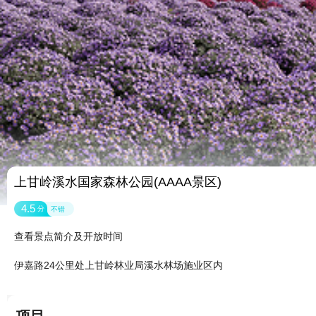
上甘岭溪水国家森林公园(AAAA景区)
4.5
分
不错
查看景点简介及开放时间
伊嘉路24公里处上甘岭林业局溪水林场施业区内