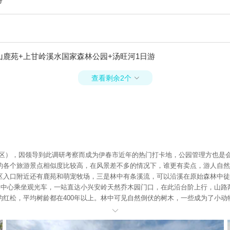
山鹿苑+上甘岭溪水国家森林公园+汤旺河1日游
查看剩余2个

好区），因领导到此调研考察而成为伊春市近年的热门打卡地，公园管理方也是
的各个旅游景点相似度比较高，在风景差不多的情况下，谁更有卖点，游人自然
区入口附近还有鹿苑和萌宠牧场，三是林中有条溪流，可以沿溪在原始森林中徒
游客中心乘坐观光车，一站直达小兴安岭天然乔木园门口，在此沿台阶上行，山
红松，平均树龄都在400年以上。林中可见自然倒伏的树木，一些成为了小动
顶，俯瞰苍茫林海，听取松涛阵阵，到了秋季，这里就是观赏五花山色的绝佳机

继续前行就是下山路线，仍然是一路台阶，半山腰处有一处钟韵亭，敲钟依然免