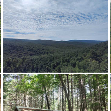
的百琴溪，溪水公园因此溪而得名。 道路在此处分岔，横跨溪流上的小桥，一
径，当然也有人选择逆行，旅行社客人一般都不爬山，到打卡点位拍照后很快
子，适量投喂，同时注意保持距离，避免误伤。