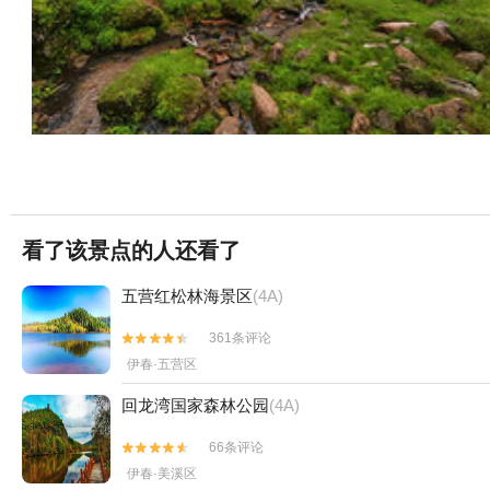
看了该景点的人还看了
五营红松林海景区
(4A)
361条评论


伊春·五营区
回龙湾国家森林公园
(4A)
66条评论


伊春·美溪区