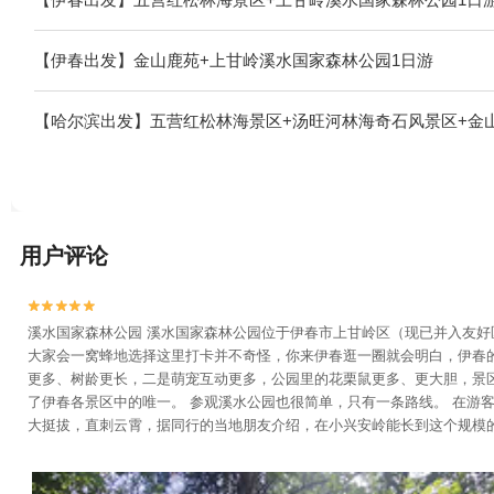
【伊春出发】金山鹿苑+上甘岭溪水国家森林公园1日游
【哈尔滨出发】五营红松林海景区+汤旺河林海奇石风景区+金
用户评论


溪水国家森林公园 溪水国家森林公园位于伊春市上甘岭区（现已并入友
大家会一窝蜂地选择这里打卡并不奇怪，你来伊春逛一圈就会明白，伊春
更多、树龄更长，二是萌宠互动更多，公园里的花栗鼠更多、更大胆，景
了伊春各景区中的唯一。 参观溪水公园也很简单，只有一条路线。 在
大挺拔，直刺云霄，据同行的当地朋友介绍，在小兴安岭能长到这个规模的
分钟就可以到达山顶。山顶有三层高的瞭望塔，名为观涛塔，可以免费登
瞭望塔斜对面有一处木刻楞的房屋，还有鼓楼一处，可免费击鼓祈福。 