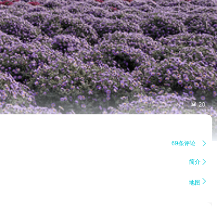

20
69条评论

简介


地图