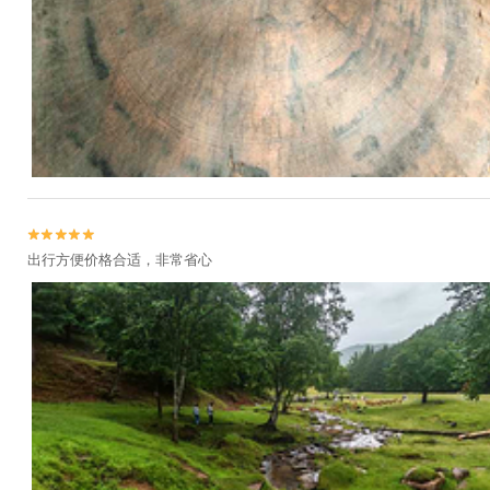


出行方便价格合适，非常省心