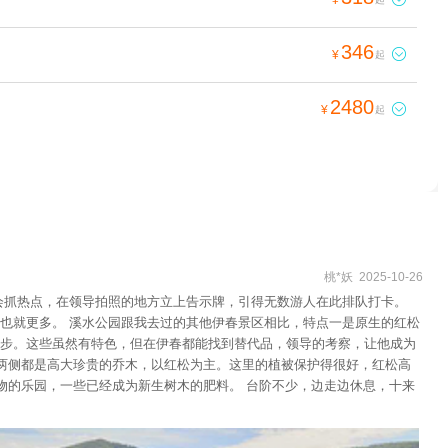
¥
起
346

¥
起
2480

¥
起
桃*妖 2025-10-26
会抓热点，在领导拍照的地方立上告示牌，引得无数游人在此排队打卡。
也就更多。 溪水公园跟我去过的其他伊春景区相比，特点一是原生的红松
步。这些虽然有特色，但在伊春都能找到替代品，领导的考察，让他成为
路两侧都是高大珍贵的乔木，以红松为主。这里的植被保护得很好，红松高
物的乐园，一些已经成为新生树木的肥料。 台阶不少，边走边休息，十来
位。为保证安全，瞭望塔只可同时登临10人，塔下有工作人员维持秩序。
费。下至接近山脚处就是领导调研点位，大批的旅行团客人在此拍照留念，