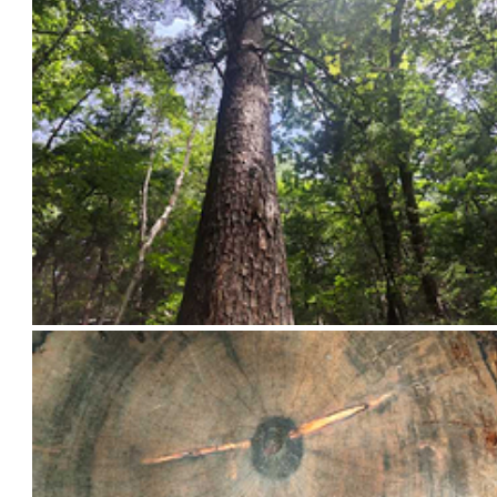
对拍照没有执念的朋友可以略过，继续下行，两三分钟就可看到溪水公园
以沿百琴溪旁的木栈道沿溪而行，步行前往景区出口。 这是正常的参观路
里，溪水公园里遇到的花栗鼠是最多的，参观的朋友们可以多带些花生瓜