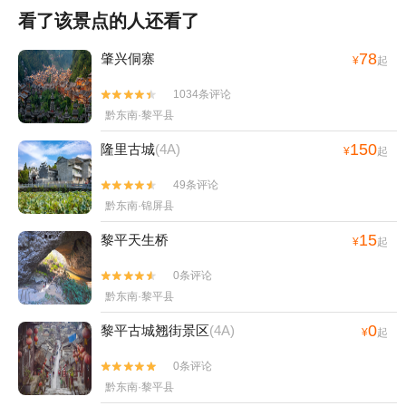
看了该景点的人还看了
78
肇兴侗寨
¥
起
1034条评论


黔东南·黎平县
150
隆里古城
(4A)
¥
起
49条评论


黔东南·锦屏县
15
黎平天生桥
¥
起
0条评论


黔东南·黎平县
0
黎平古城翘街景区
(4A)
¥
起
0条评论


黔东南·黎平县