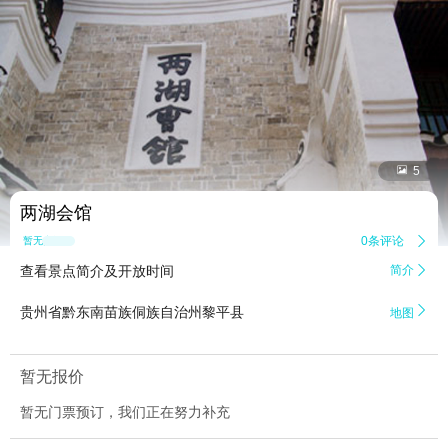


5
两湖会馆
0条评论

暂无点评
查看景点简介及开放时间
简介


贵州省黔东南苗族侗族自治州黎平县
地图
暂无报价
暂无门票预订，我们正在努力补充