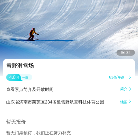


32
雪野滑雪场
4.0
63条评论

分
一般
查看景点简介及开放时间
简介


山东省济南市莱芜区234省道雪野航空科技体育公园
地图
暂无报价
暂无门票预订，我们正在努力补充