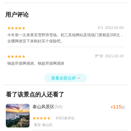
用户评论
k*2 2022-02-04


今年第一次来莱芜雪野滑雪场。初三其他网站及现场门票都是208元，
去哪网便宜下来刚好买个保险吧。
尹*营 2021-02-20


物超所值啊感谢。物超所值啊感谢
查看全部点评

看了该景点的人还看了
115
泰山风景区
(5A)
¥
起
6302条评论


泰安·泰山区