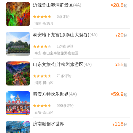
28.8
沂源鲁山溶洞群景区
(4A)
¥
起
6条评论


淄博·沂源县
20
泰安地下龙宫(原泰山大裂谷)
(4A)
¥
起
124条评论


泰安·泰山宝泰隆旅游度假区
55
山东文旅·红叶柿岩旅游区
(4A)
¥
起
71条评论


淄博·博山区
59.9
泰安方特欢乐世界
(4A)
¥
起
990条评论


泰安·泰山区
118
济南融创水世界
¥
起