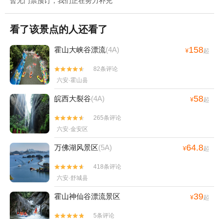
暂无门票预订，我们正在努力补充
看了该景点的人还看了
158
霍山大峡谷漂流
(4A)
¥
起
82条评论


六安·霍山县
58
皖西大裂谷
(4A)
¥
起
265条评论


六安·金安区
64.8
万佛湖风景区
(5A)
¥
起
418条评论


六安·舒城县
39
霍山神仙谷漂流景区
¥
起
5条评论

