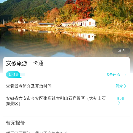


5
安徽旅游一卡通
0.0
0条评论

分
查看景点简介及开放时间
简介

安徽省六安市金安区张店镇大别山石窟景区（大别山石
地图
窟景区）

暂无报价