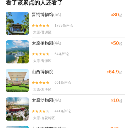
看了该景点的人还看了
80
晋祠博物馆
(5A)
¥
起
1783条评论


太原·晋源区
50
太原植物园
(4A)
¥
起
54条评论


太原·晋源区
64.9
山西博物院
¥
起
601条评论


太原·迎泽区
10
太原动物园
(4A)
¥
起
441条评论


太原·杏花岭区