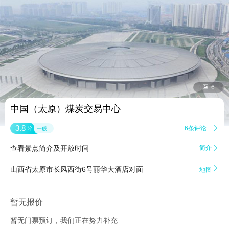


6
中国（太原）煤炭交易中心
3.8
6条评论

分
一般
查看景点简介及开放时间
简介


山西省太原市长风西街6号丽华大酒店对面
地图
暂无报价
暂无门票预订，我们正在努力补充