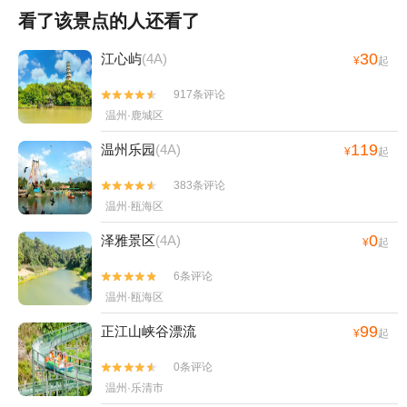
看了该景点的人还看了
30
江心屿
(4A)
¥
起
917条评论


温州·鹿城区
119
温州乐园
(4A)
¥
起
383条评论


温州·瓯海区
0
泽雅景区
(4A)
¥
起
6条评论


温州·瓯海区
99
正江山峡谷漂流
¥
起
0条评论


温州·乐清市