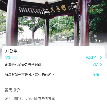


1
谢公亭
0条评论

暂无点评
查看景点简介及开放时间
简介


浙江省温州市鹿城区江心屿旅游区
地图
暂无报价
暂无门票预订，我们正在努力补充