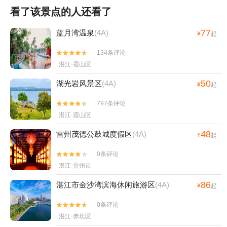
看了该景点的人还看了
77
蓝月湾温泉
(4A)
¥
起
134条评论


湛江·霞山区
50
湖光岩风景区
(4A)
¥
起
797条评论


湛江·霞山区
48
雷州茂德公鼓城度假区
(4A)
¥
起
0条评论


湛江·雷州市
86
湛江市金沙湾滨海休闲旅游区
(4A)
¥
起
0条评论


湛江·赤坎区