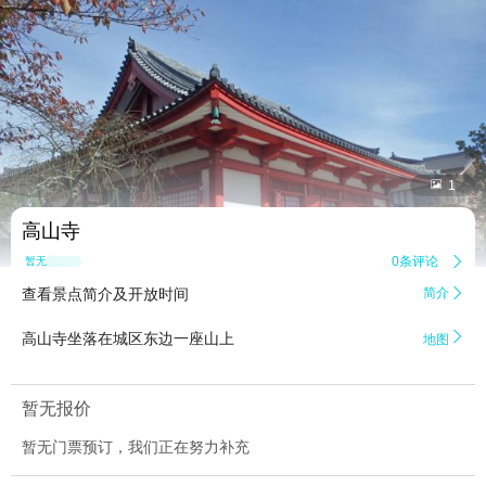


1
高山寺
0条评论

暂无点评
查看景点简介及开放时间
简介


高山寺坐落在城区东边一座山上
地图
暂无报价
暂无门票预订，我们正在努力补充