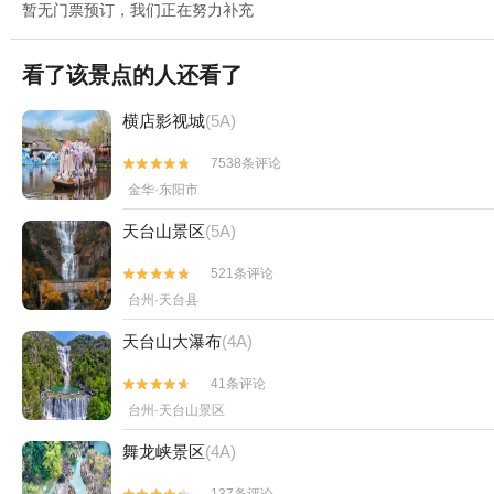
暂无门票预订，我们正在努力补充
看了该景点的人还看了
横店影视城
(5A)
7538条评论


金华·东阳市
天台山景区
(5A)
521条评论


台州·天台县
天台山大瀑布
(4A)
41条评论


台州·天台山景区
舞龙峡景区
(4A)