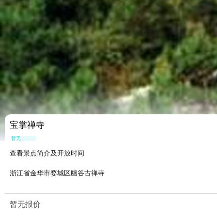
宝掌禅寺
暂无点评
查看景点简介及开放时间
浙江省金华市婺城区幽谷古禅寺
暂无报价