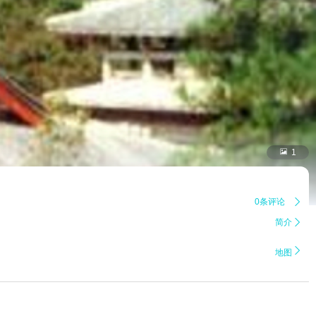

1
0条评论

简介


地图