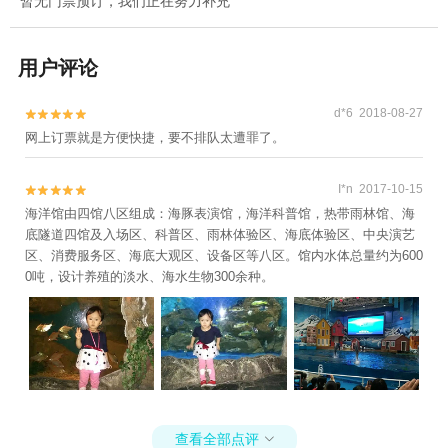
暂无门票预订，我们正在努力补充
用户评论
d*6 2018-08-27


网上订票就是方便快捷，要不排队太遭罪了。
I*n 2017-10-15


海洋馆由四馆八区组成：海豚表演馆，海洋科普馆，热带雨林馆、海
底隧道四馆及入场区、科普区、雨林体验区、海底体验区、中央演艺
区、消费服务区、海底大观区、设备区等八区。馆内水体总量约为600
0吨，设计养殖的淡水、海水生物300余种。
查看全部点评
