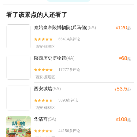
看了该景点的人还看了
120
秦始皇帝陵博物院(兵马俑)
(5A)
¥
起
66414条评论


西安·临潼区
68
陕西历史博物馆
(4A)
¥
起
17277条评论


西安·雁塔区
53.5
西安城墙
(5A)
¥
起
5893条评论


西安·碑林区
108
华清宫
(5A)
¥
起
44156条评论

