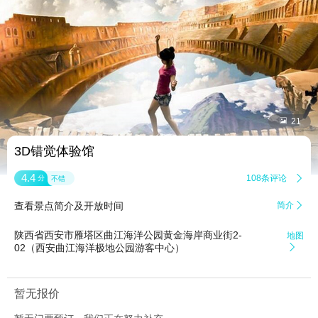


21
3D错觉体验馆
4.4
108条评论

分
不错
查看景点简介及开放时间
简介

陕西省西安市雁塔区曲江海洋公园黄金海岸商业街2-
地图
02（西安曲江海洋极地公园游客中心）

暂无报价