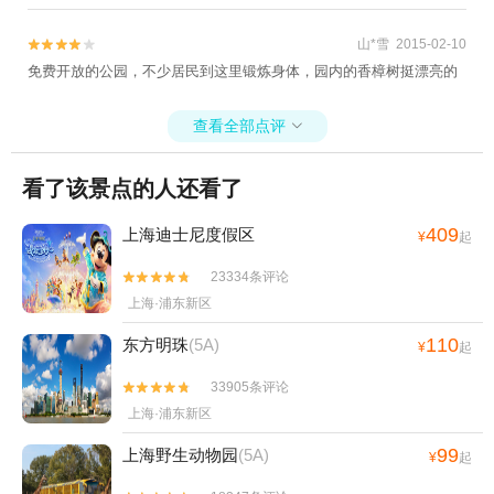
见道边有橘树，晚樱和各种绿植，环境优雅，空气清新。
山*雪 2015-02-10


免费开放的公园，不少居民到这里锻炼身体，园内的香樟树挺漂亮的
查看全部点评

看了该景点的人还看了
409
上海迪士尼度假区
¥
起
23334条评论


上海·浦东新区
110
东方明珠
(5A)
¥
起
33905条评论


上海·浦东新区
99
上海野生动物园
(5A)
¥
起