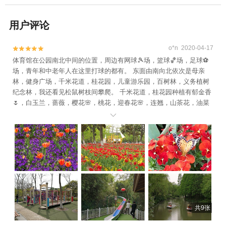
用户评论
o*n 2020-04-17


体育馆在公园南北中间的位置，周边有网球🎾场，篮球🏀场，足球⚽️
场，青年和中老年人在这里打球的都有。 东面由南向北依次是母亲
林，健身广场，千米花道，桂花园，儿童游乐园，百树林，义务植树
纪念林，我还看见松鼠树枝间攀爬。 千米花道，桂花园种植有郁金香
🌷，白玉兰，蔷薇，樱花🌸，桃花，迎春花🌸，连翘，山茶花，油菜
花🌸，海棠花，都已盛开，蝴蝶在花丛中展翅飞扬。 大人们则在健身

广场锻炼身体。 家长带着小朋友在儿童游乐园滑滑梯，或是在草坪上
铺上垫子席地而坐，分享着春天的气息，也有在紫藤廊下欢声笑语。
翡翠山上有五彩滑道，是孩子们热爱的游戏项目。 沿着喷泉广场到游
船码头，就来到锦绣湖，人们可以在这里租游艇畅游湖面河道。 南国
风情园在湖的北面，种植了大片芭蕉树。 湿地生态园上有九曲廊道和
莲亭，可以近距离观赏荷花，梭鱼草，睡莲，路易斯安娜鸢尾，泽苔
草，香菇草，萍蓬草，花叶菖蒲，再力花，黄菖蒲这些水生植物。 湖
中心有两个鸟岛，岛上的树枝栖息着夜鹭，小白鹭，湖边生活着黑水
共9张
鸡。 进入一号门可以到达景观膜亭，前面有大片绿草地周边是河道，
种植了柳树，晚樱，白玉兰树。 环湖步道也足有两千米，步行可以看