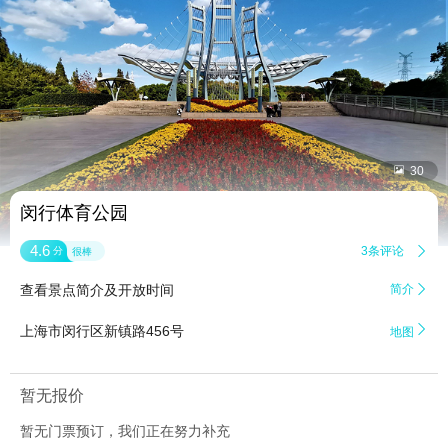


30
闵行体育公园
4.6
3条评论

分
很棒
查看景点简介及开放时间
简介


上海市闵行区新镇路456号
地图
暂无报价
暂无门票预订，我们正在努力补充