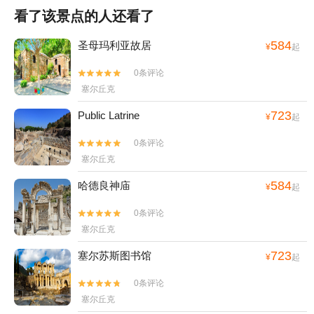
看了该景点的人还看了
584
圣母玛利亚故居
¥
起
0条评论


塞尔丘克
723
Public Latrine
¥
起
0条评论


塞尔丘克
584
哈德良神庙
¥
起
0条评论


塞尔丘克
723
塞尔苏斯图书馆
¥
起
0条评论


塞尔丘克