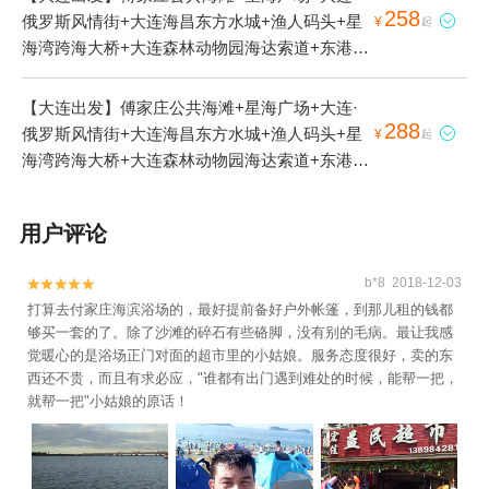
258
俄罗斯风情街+大连海昌东方水城+渔人码头+星

¥
起
海湾跨海大桥+大连森林动物园海达索道+东港游
艇码头+大连东关街历史文化街区+滨海路1日游
【大连出发】傅家庄公共海滩+星海广场+大连·
288
俄罗斯风情街+大连海昌东方水城+渔人码头+星

¥
起
海湾跨海大桥+大连森林动物园海达索道+东港游
艇码头+201百年专列有轨电车+大连东关街历史
文化街区+滨海路1日游
用户评论
b*8 2018-12-03


打算去付家庄海滨浴场的，最好提前备好户外帐篷，到那儿租的钱都
够买一套的了。除了沙滩的碎石有些硌脚，没有别的毛病。最让我感
觉暖心的是浴场正门对面的超市里的小姑娘。服务态度很好，卖的东
西还不贵，而且有求必应，"谁都有出门遇到难处的时候，能帮一把，
就帮一把"小姑娘的原话！