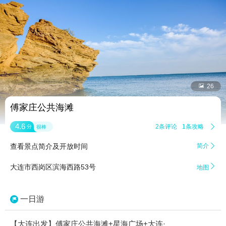


26
傅家庄公共海滩
4.6
2条评论
1条攻略

分
很棒
查看景点简介及开放时间
简介


大连市西岗区滨海西路53号
地图
一日游
【大连出发】傅家庄公共海滩+星海广场+大连·