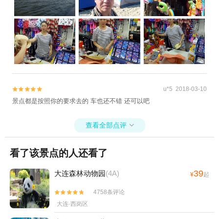
u*5 2018-03-10


景点都是按照你的要求去的 车也还不错 还可以吧
查看全部点评

看了该景点的人还看了
39
大连森林动物园
(4A)
¥
起
4758条评论


大连·西岗区