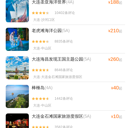
188
大连圣亚海洋世界
(4A)
¥
起
10402条评论


大连·沙河口区
210
老虎滩海洋公园
(5A)
¥
起
8835条评论


大连·中山区
260
大连海昌发现王国主题公园
(5A)
¥
起
8646条评论


大连·大连金石滩国家旅游度假区
40
棒棰岛
(4A)
¥
起
1442条评论


大连·中山区
10
大连金石滩国家旅游度假区
(5A)
¥
起
3582条评论

