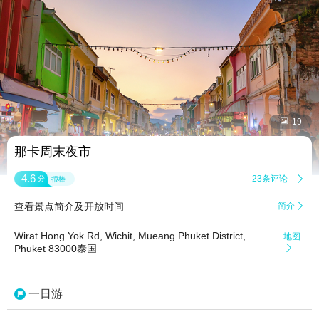


19
那卡周末夜市
4.6
23条评论

分
很棒
查看景点简介及开放时间
简介

Wirat Hong Yok Rd, Wichit, Mueang Phuket District,
地图
Phuket 83000泰国

一日游