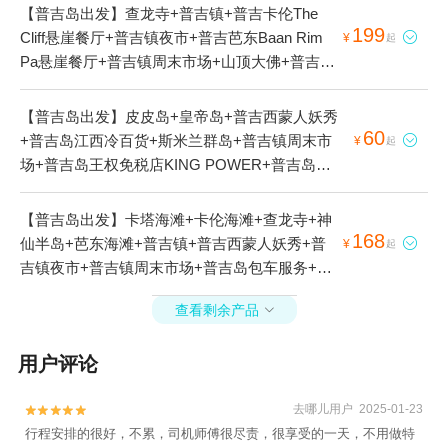
【普吉岛出发】查龙寺+普吉镇+普吉卡伦The
199
Cliff悬崖餐厅+普吉镇夜市+普吉芭东Baan Rim

¥
起
Pa悬崖餐厅+普吉镇周末市场+山顶大佛+普吉卡
伦secrect cliff悬崖餐厅1日游
【普吉岛出发】皮皮岛+皇帝岛+普吉西蒙人妖秀
60
+普吉岛江西冷百货+斯米兰群岛+普吉镇周末市

¥
起
场+普吉岛王权免税店KING POWER+普吉岛奈
迪大象保护营+普吉岛查龙射击场+普吉岛卡图射
击场+普吉岛丛林大象保护区+普吉岛黄金射手俱
【普吉岛出发】卡塔海滩+卡伦海滩+查龙寺+神
乐部Gold Shooter Club+芭东步行街射击场+普吉
168
仙半岛+芭东海滩+普吉镇+普吉西蒙人妖秀+普

¥
起
老虎公园+普吉岛甲途射击中心สนามกีฬายิงปืน
吉镇夜市+普吉镇周末市场+普吉岛包车服务+山
กะทู้ภูเก็ต+普吉岛黄金射手俱乐部1日游
顶大佛+普吉岛王权免税店KING POWER+尼莫
查看剩余产品

海豚馆+普吉岛大树秋千1日游
用户评论
去哪儿用户 2025-01-23


行程安排的很好，不累，司机师傅很尽责，很享受的一天，不用做特