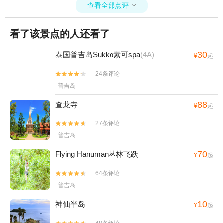
查看全部点评

看了该景点的人还看了
30
泰国普吉岛Sukko素可spa
(4A)
¥
起
24条评论


普吉岛
88
查龙寺
¥
起
27条评论


普吉岛
70
Flying Hanuman丛林飞跃
¥
起
64条评论


普吉岛
10
神仙半岛
¥
起
48条评论