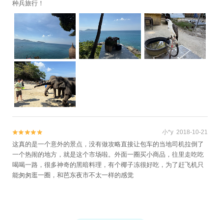
种兵旅行！
小*y 2018-10-21


这真的是一个意外的景点，没有做攻略直接让包车的当地司机拉倒了
一个热闹的地方，就是这个市场啦。外面一圈买小商品，往里走吃吃
喝喝一路，很多神奇的黑暗料理，有个椰子冻很好吃，为了赶飞机只
能匆匆逛一圈，和芭东夜市不太一样的感觉