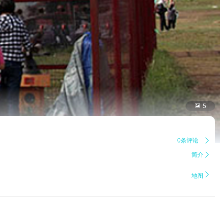

5
0条评论

简介


地图