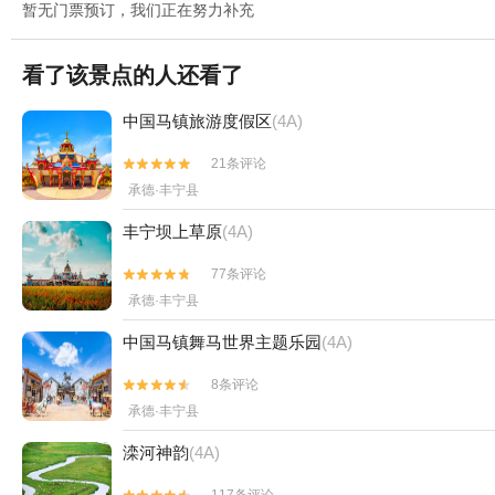
暂无门票预订，我们正在努力补充
看了该景点的人还看了
中国马镇旅游度假区
(4A)
21条评论


承德·丰宁县
丰宁坝上草原
(4A)
77条评论


承德·丰宁县
中国马镇舞马世界主题乐园
(4A)
8条评论


承德·丰宁县
滦河神韵
(4A)