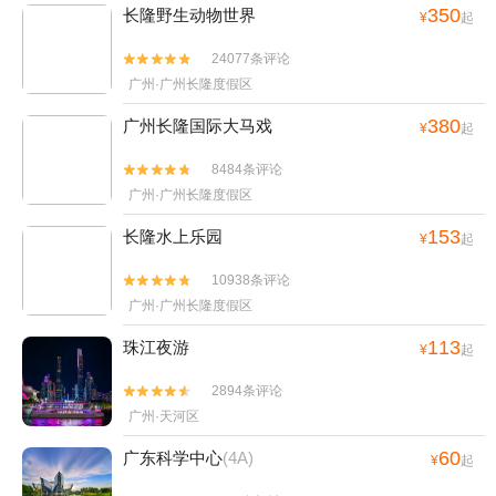
350
长隆野生动物世界
¥
起
24077条评论


广州·广州长隆度假区
380
广州长隆国际大马戏
¥
起
8484条评论


广州·广州长隆度假区
153
长隆水上乐园
¥
起
10938条评论


广州·广州长隆度假区
113
珠江夜游
¥
起
2894条评论


广州·天河区
60
广东科学中心
(4A)
¥
起