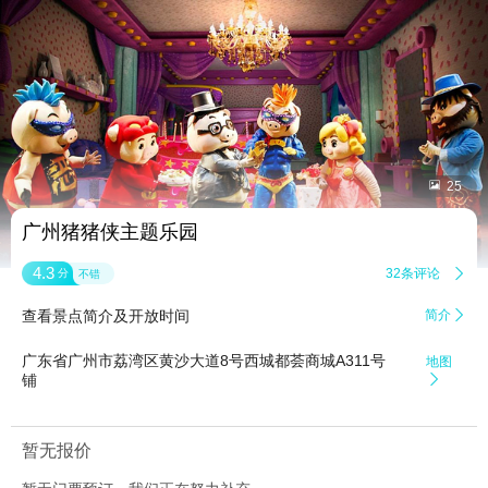


25
广州猪猪侠主题乐园
4.3
32条评论

分
不错
查看景点简介及开放时间
简介

广东省广州市荔湾区黄沙大道8号西城都荟商城A311号
地图
铺

暂无报价