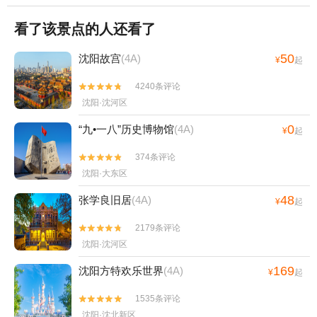
看了该景点的人还看了
50
沈阳故宫
(4A)
¥
起
4240条评论


沈阳·沈河区
0
“九•一八”历史博物馆
(4A)
¥
起
374条评论


沈阳·大东区
48
张学良旧居
(4A)
¥
起
2179条评论


沈阳·沈河区
169
沈阳方特欢乐世界
(4A)
¥
起
1535条评论


沈阳·沈北新区