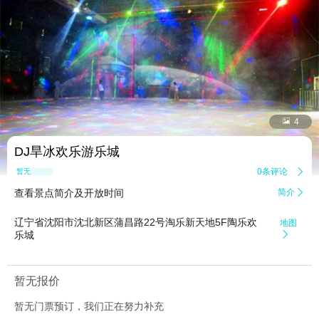


4
DJ旱冰欢乐游乐城
0条评论

暂无点评
查看景点简介及开放时间
简介

辽宁省沈阳市沈北新区蒲昌路22号淘乐新天地5F陶乐欢
地图
乐城

暂无报价
暂无门票预订，我们正在努力补充