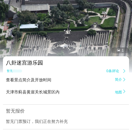


1
八卦迷宫游乐园
0条评论

暂无点评
查看景点简介及开放时间
简介


天津市蓟县黄崖关长城景区内
地图
暂无报价
暂无门票预订，我们正在努力补充