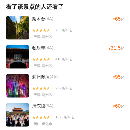
看了该景点的人还看了
65
梨木台
(4A)
¥
起
733条评论


天津·蓟州区
31.5
独乐寺
(4A)
¥
起
410条评论


天津·蓟州区
95
蓟州溶洞
(4A)
¥
起
289条评论


天津·蓟州区
60
清东陵
(5A)
¥
起
1598条评论


唐山·遵化市