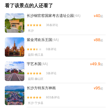
看了该景点的人还看了
40
长沙铜官窑国家考古遗址公园
(4A)
¥
起
36条评论


长沙
88
紫金湾欢乐王国
(4A)
¥
起
0条评论


益阳·桃江县
49.9
宇艺木国
(4A)
¥
起
3条评论


益阳·赫山区
95
长沙方特东方神画
¥
起
603条评论


长沙·宁乡县