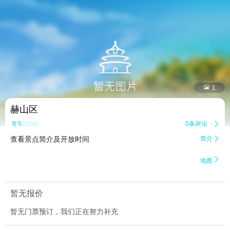


1
赫山区
0条评论

暂无点评
查看景点简介及开放时间
简介


地图
暂无报价
暂无门票预订，我们正在努力补充