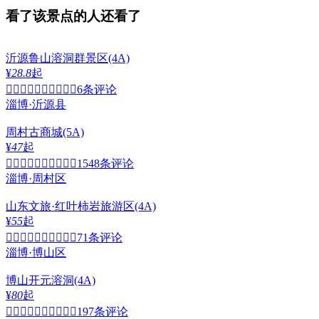
看了该景点的人还看了
沂源鲁山溶洞群景区
(4A)
¥
28.8
起


6条评论
淄博·沂源县
周村古商城
(5A)
¥
47
起


1548条评论
淄博·周村区
山东文旅·红叶柿岩旅游区
(4A)
¥
55
起


71条评论
淄博·博山区
博山开元溶洞
(4A)
¥
80
起


197条评论