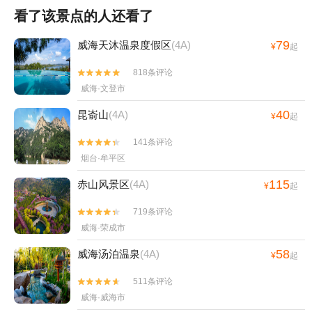
看了该景点的人还看了
79
威海天沐温泉度假区
(4A)
¥
起
818条评论


威海·文登市
40
昆嵛山
(4A)
¥
起
141条评论


烟台·牟平区
115
赤山风景区
(4A)
¥
起
719条评论


威海·荣成市
58
威海汤泊温泉
(4A)
¥
起
511条评论


威海·威海市