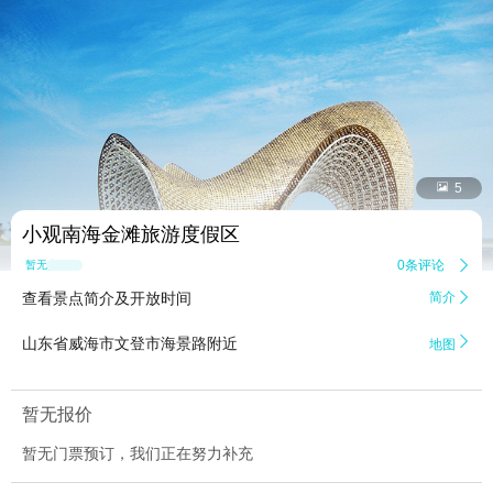


5
小观南海金滩旅游度假区
0条评论

暂无点评
查看景点简介及开放时间
简介


山东省威海市文登市海景路附近
地图
暂无报价
暂无门票预订，我们正在努力补充