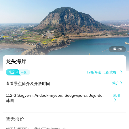


20
龙头海岸
4.2
19条评论
1条攻略

分
一般
查看景点简介及开放时间
简介

112-3 Sagye-ri, Andeok-myeon, Seogwipo-si, Jeju-do,
地图
韩国

暂无报价