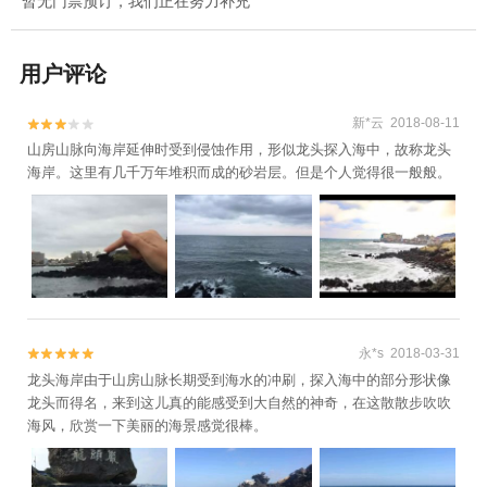
暂无门票预订，我们正在努力补充
用户评论
新*云 2018-08-11


山房山脉向海岸延伸时受到侵蚀作用，形似龙头探入海中，故称龙头
海岸。这里有几千万年堆积而成的砂岩层。但是个人觉得很一般般。
永*s 2018-03-31


龙头海岸由于山房山脉长期受到海水的冲刷，探入海中的部分形状像
龙头而得名，来到这儿真的能感受到大自然的神奇，在这散散步吹吹
海风，欣赏一下美丽的海景感觉很棒。