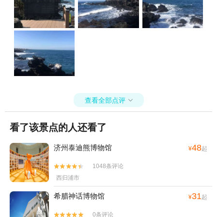
查看全部点评

看了该景点的人还看了
48
济州泰迪熊博物馆
¥
起
1048条评论


西归浦市
31
希腊神话博物馆
¥
起
0条评论

