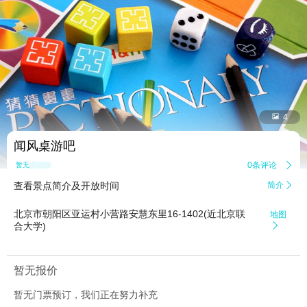


4
闻风桌游吧
0条评论

暂无点评
查看景点简介及开放时间
简介

北京市朝阳区亚运村小营路安慧东里16-1402(近北京联
地图
合大学)

暂无报价
暂无门票预订，我们正在努力补充