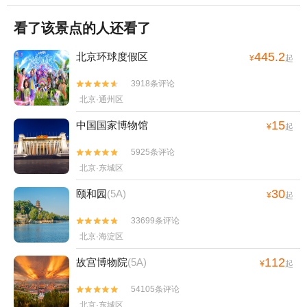
看了该景点的人还看了
445.2
北京环球度假区
¥
起
3918条评论


北京·通州区
15
中国国家博物馆
¥
起
5925条评论


北京·东城区
30
颐和园
(5A)
¥
起
33699条评论


北京·海淀区
112
故宫博物院
(5A)
¥
起
54105条评论


北京·东城区