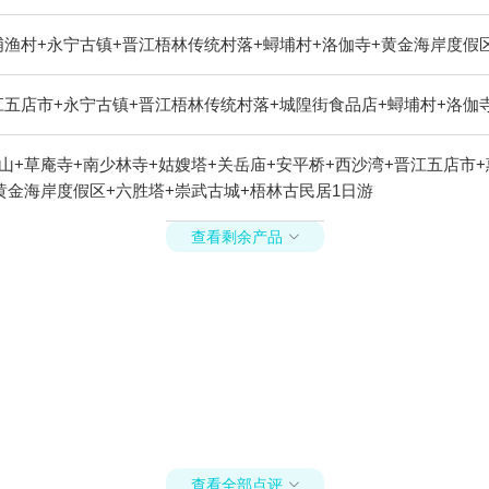
渔村+永宁古镇+晋江梧林传统村落+蟳埔村+洛伽寺+黄金海岸度假
五店市+永宁古镇+晋江梧林传统村落+城隍街食品店+蟳埔村+洛伽寺
山+草庵寺+南少林寺+姑嫂塔+关岳庙+安平桥+西沙湾+晋江五店市+
黄金海岸度假区+六胜塔+崇武古城+梧林古民居1日游
查看剩余产品

查看全部点评
