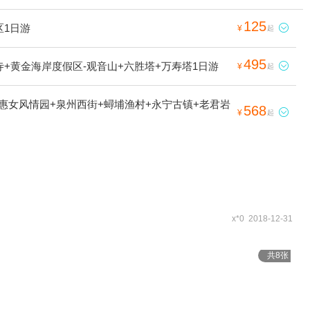
125
区1日游

¥
起
495
+黄金海岸度假区-观音山+六胜塔+万寿塔1日游

¥
起
惠女风情园+泉州西街+蟳埔渔村+永宁古镇+老君岩
568

¥
起
x*0 2018-12-31
共8张