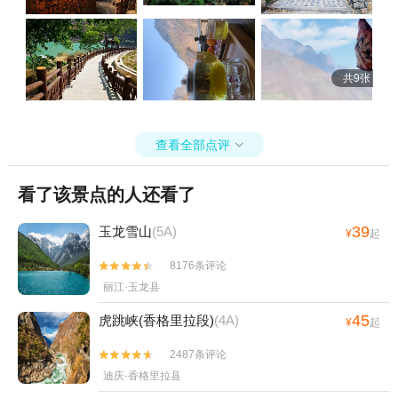
共9张
查看全部点评

看了该景点的人还看了
39
玉龙雪山
(5A)
¥
起
8176条评论


丽江·玉龙县
45
虎跳峡(香格里拉段)
(4A)
¥
起
2487条评论


迪庆·香格里拉县