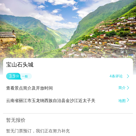


1
宝山石头城
3.9
4条评论

分
一般
查看景点简介及开放时间
简介


云南省丽江市玉龙纳西族自治县金沙江近太子关
地图
暂无报价
暂无门票预订，我们正在努力补充