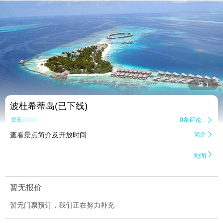


1
波杜希蒂岛(已下线)
0条评论

暂无点评
查看景点简介及开放时间
简介


地图
暂无报价
暂无门票预订，我们正在努力补充