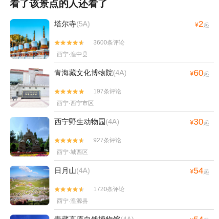
看了该景点的人还看了
2
塔尔寺
(5A)
¥
起
3600条评论


西宁·湟中县
60
青海藏文化博物院
(4A)
¥
起
197条评论


西宁·西宁市区
30
西宁野生动物园
(4A)
¥
起
927条评论


西宁·城西区
54
日月山
(4A)
¥
起
1720条评论


西宁·湟源县