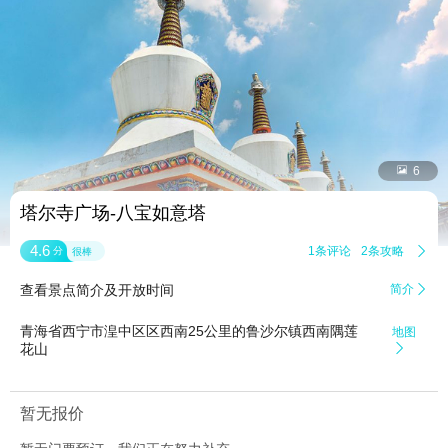


6
塔尔寺广场-八宝如意塔
4.6
1条评论
2条攻略

分
很棒
查看景点简介及开放时间
简介

青海省西宁市湟中区区西南25公里的鲁沙尔镇西南隅莲
地图
花山

暂无报价