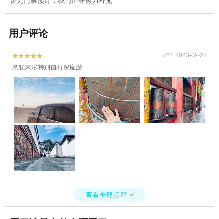
暂无门票预订，我们正在努力补充
用户评论
d*2 2023-09-28


意犹未尽特别值得深度游
查看全部点评
