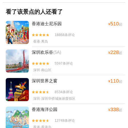
看了该景点的人还看了
510
香港迪士尼乐园
¥
起
18868条评论


香港·离岛
228
深圳欢乐谷
(5A)
¥
起
5597条评论


深圳·南山区
110
深圳世界之窗
¥
起
8534条评论


深圳·深圳华侨城旅游度假区
338
香港海洋公园
¥
起
12748条评论


香港·香港岛