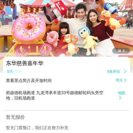


9
东华慈善嘉年华
0条评论

暂无点评
查看景点简介及开放时间
简介

前啟德机场跑道 九龙湾承丰道33号啟德邮轮码头旁空
地图
地，旧机场跑道

暂无报价
暂无门票预订，我们正在努力补充