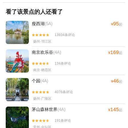
看了该景点的人还看了
95
瘦西湖
(5A)
¥
起
13934条评论


扬州·邗江区
169
南京欢乐谷
(4A)
¥
起
134条评论


南京·栖霞区
46
个园
(4A)
¥
起
4076条评论


扬州·广陵区
145
茅山森林世界
(4A)
¥
起
191条评论


常州·金坛区