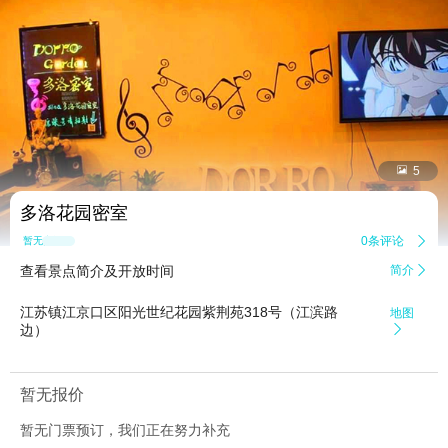


5
多洛花园密室
0条评论

暂无点评
查看景点简介及开放时间
简介

江苏镇江京口区阳光世纪花园紫荆苑318号（江滨路
地图
边）

暂无报价
暂无门票预订，我们正在努力补充