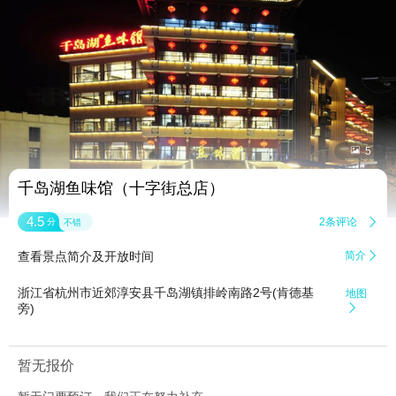


5
千岛湖鱼味馆（十字街总店）
4.5
2条评论

分
不错
查看景点简介及开放时间
简介

浙江省杭州市近郊淳安县千岛湖镇排岭南路2号(肯德基
地图
旁)

暂无报价