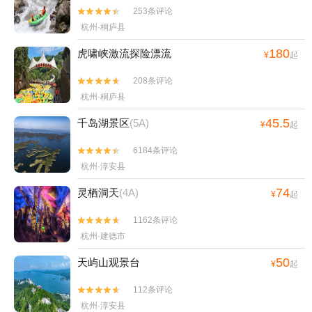
253条评论


杭州·桐庐县
180
虎啸峡激流探险漂流
¥
起
208条评论


杭州·桐庐县
45.5
千岛湖景区
(5A)
¥
起
6184条评论


杭州·淳安县
74
灵栖洞天
(4A)
¥
起
1162条评论


杭州·建德市
50
天屿山观景台
¥
起
112条评论


杭州·淳安县