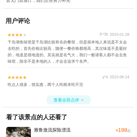
暂无门票预订，我们正在努力补充
用户评论
千*羽 2015-01-28


千岛湖鱼味馆是千岛湖比较有名的餐馆，但是就本地人来说是不太会
去吃的，首先价格比较高，随便一餐价格都很高，其次味道不是最好
的，地道是很地道的。其实就是名气大，我们一般请客人都不会去鱼
味馆，除非不是本地的人，才会去追求个名声。
y*4 2015-06-14


吃点人很多，很实惠，两个人吃根本吃不完
查看全部点评

看了该景点的人还看了
198
雅鲁激流探险漂流
¥
起