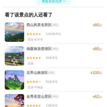
查看全部点评

看了该景点的人还看了
80
西山风景名胜区
(4A)
¥
起
1106条评论


贵港·桂平市
80
雄森旅游度假区
(4A)
¥
起
39条评论


贵港
100
北帝山旅游区
(4A)
¥
起
83条评论


贵港·平南县