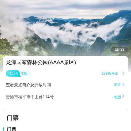


33
龙潭国家森林公园(AAAA景区)
4.5
229条评论

分
不错
查看景点简介及开放时间
简介


贵港市桂平市中山路114号
地图
门票
门票