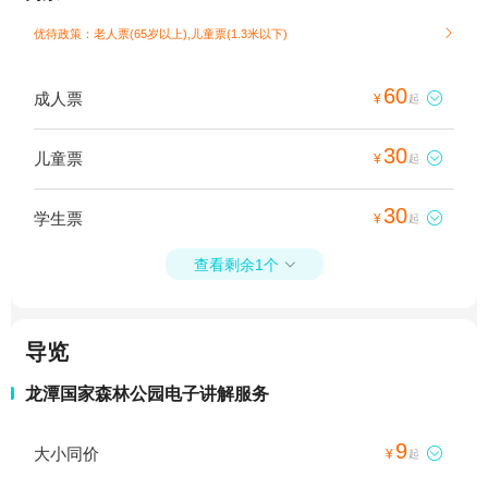
优待政策：老人票(65岁以上),儿童票(1.3米以下)

60
成人票

¥
起
30
儿童票

¥
起
30
学生票

¥
起
查看剩余1个

导览
龙潭国家森林公园电子讲解服务
9
大小同价

¥
起