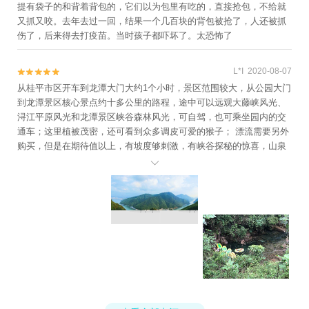
提有袋子的和背着背包的，它们以为包里有吃的，直接抢包，不给就
又抓又咬。去年去过一回，结果一个几百块的背包被抢了，人还被抓
伤了，后来得去打疫苗。当时孩子都吓坏了。太恐怖了
L*I 2020-08-07


从桂平市区开车到龙潭大门大约1个小时，景区范围较大，从公园大门
到龙潭景区核心景点约十多公里的路程，途中可以远观大藤峡风光、
浔江平原风光和龙潭景区峡谷森林风光，可自驾，也可乘坐园内的交
通车；这里植被茂密，还可看到众多调皮可爱的猴子； 漂流需要另外
购买，但是在期待值以上，有坡度够刺激，有峡谷探秘的惊喜，山泉
水清澈见底，后半程相当于坐船观赏了峡谷和原始森林风光。 *山路

弯道多，建议准备好晕车药