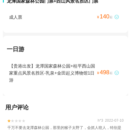
龙潭国家森林公园门票+西山风景名胜区门票
140
成人票

¥
起
一日游
【贵港出发】龙潭国家森林公园+桂平西山国
498
家重点风景名胜区-乳泉+金田起义博物馆1日

¥
起
游
用户评论
h*3 2022-07-10


千万不要去龙潭森林公园，那里的猴子太野了，会抓人咬人，特别是