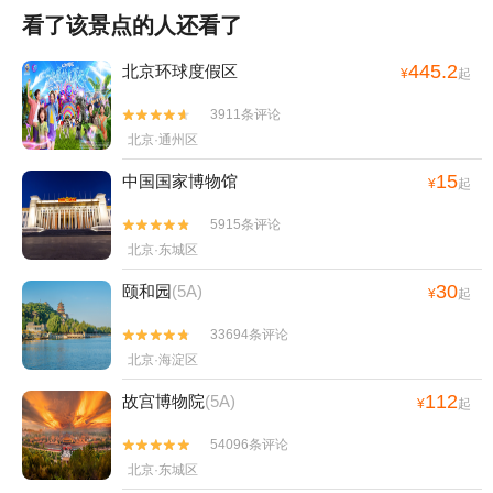
看了该景点的人还看了
445.2
北京环球度假区
¥
起
3911条评论


北京·通州区
15
中国国家博物馆
¥
起
5915条评论


北京·东城区
30
颐和园
(5A)
¥
起
33694条评论


北京·海淀区
112
故宫博物院
(5A)
¥
起
54096条评论


北京·东城区