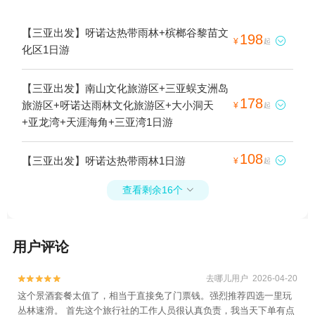
【三亚出发】呀诺达热带雨林+槟榔谷黎苗文
198

¥
起
化区1日游
【三亚出发】南山文化旅游区+三亚蜈支洲岛
178
旅游区+呀诺达雨林文化旅游区+大小洞天

¥
起
+亚龙湾+天涯海角+三亚湾1日游
108
【三亚出发】呀诺达热带雨林1日游

¥
起
查看剩余16个

用户评论
去哪儿用户 2026-04-20


这个景酒套餐太值了，相当于直接免了门票钱。强烈推荐四选一里玩
丛林速滑。 首先这个旅行社的工作人员很认真负责，我当天下单有点