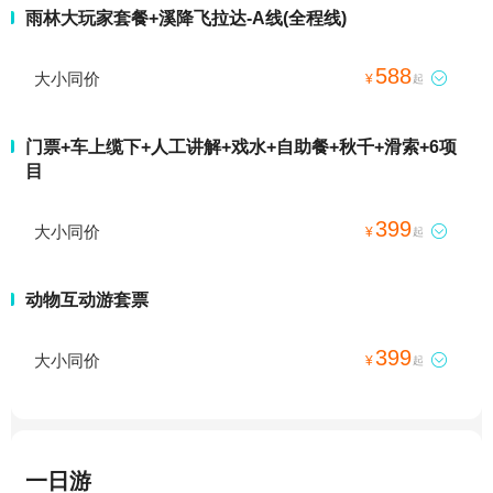
雨林大玩家套餐+溪降飞拉达-A线(全程线)
588
大小同价

¥
起
门票+车上缆下+人工讲解+戏水+自助餐+秋千+滑索+6项
目
399
大小同价

¥
起
动物互动游套票
399
大小同价

¥
起
一日游