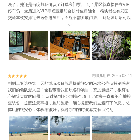
晚了，她还是当晚帮我确认了订单和门票。 到了景区就直接停在VIP
停车场，然后进入VIP等候室跟前台核对住房姓名，很快就会有景区
交通车被安排过来送你进酒店，全程不需要取门票。 到达酒店后可以
先放下行李，直接开玩。第一天精力好的话可以把大环线走一遍，大

概三四个小时（多带点水 到了上面就没店了）。晚上7:20在酒店前台
等待夜探雨林集合。（在前台办理入住时，工作人员如果能提醒参加
夜探雨林的顾客应穿长裤运动鞋就更好。）领队黄国江教练学识很丰
富、很负责。很多白天不出现的小动物，到了晚上都跑出来了，但是
一点不吓人。 酒店的设施很好：房间卫生、早餐丰富、健身房、鱼
疗、温泉、游泳池。鱼疗一定要体验一下，一开始痒过后面就舒坦
了。
去哪儿用户 2025-08-11


刚到三亚选择第一天的游玩项目就是提前预定的潜水那些🤿特别感谢
我们的领队派大星！全程带着我们玩各种项目，态度超级好，很有耐
心解答大家的问题！ 从讲解到下水到每个项目，管家一直很细心地检
查装备、提醒注意事项，跑前跑后，细心提醒我们去遮阳下休息，总
体玩的很安心，体验感很好，就是刚到的时候感觉有点混乱