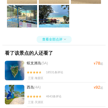
查看全部点评

看了该景点的人还看了
78
蜈支洲岛
(5A)
¥
起
18531条评论


三亚·海棠区
92
西岛
(4A)
¥
起
4643条评论


三亚·天涯区