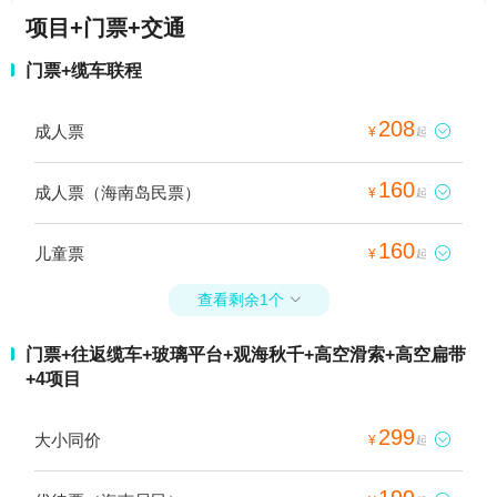
项目+门票+交通
门票+缆车联程
208
成人票

¥
起
160
成人票（海南岛民票）

¥
起
160
儿童票

¥
起
查看剩余1个

门票+往返缆车+玻璃平台+观海秋千+高空滑索+高空扁带
+4项目
299
大小同价

¥
起