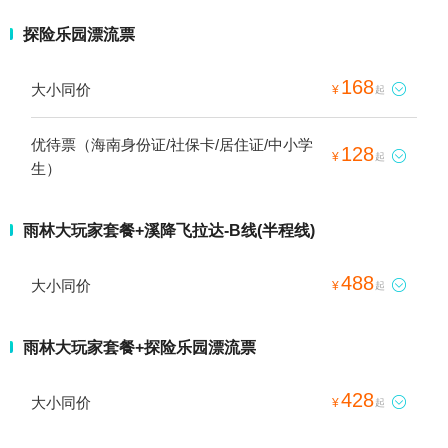
探险乐园漂流票
168
大小同价

¥
起
优待票（海南身份证/社保卡/居住证/中小学
128

¥
起
生）
雨林大玩家套餐+溪降飞拉达-B线(半程线)
488
大小同价

¥
起
雨林大玩家套餐+探险乐园漂流票
428
大小同价

¥
起