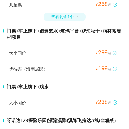
258
儿童票

¥
起
查看剩余1个

门票+车上缆下+踏瀑戏水+玻璃平台+观海秋千+雨林拓展
+4项目
299
大小同价

¥
起
199
优待票（海南居民）

¥
起
门票+车上缆下+戏水
238
大小同价

¥
起
呀诺达123探险乐园(漂流溪降)溪降飞拉达A线(全程线)