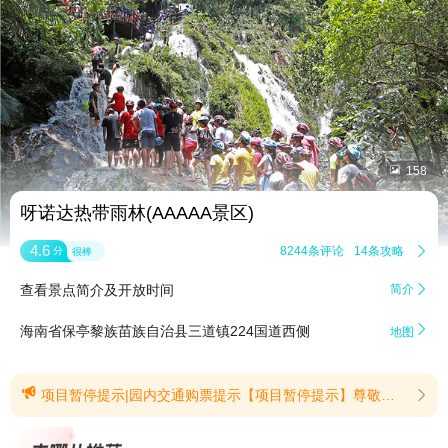


158
呀诺达热带雨林(AAAAA景区)
4.6
8244条评论
14条攻略

分
很棒
查看景点简介及开放时间
简介


海南省保亭黎族苗族自治县三道镇224国道西侧
地图

项目暂停提示|园内交通购票提示【项目暂停提示】尊敬的游客朋友，受降雨天气影响，为保障安全，今日（2026年8月6日）溪降飞拉达、漂流项目暂停营业。带来不便敬请谅解！(提示有效期2026/8/5至2026/8/6)【园内交通购票提示】景区一号线雨林巴士票仅向不愿乘坐（一号线）缆车的特殊客群（例如恐高、腿脚不便的老人等）进行售卖。(提示有效期2025/11/29至2026/8/31)
