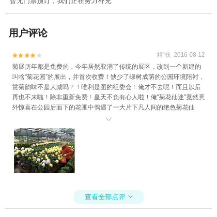
暂无门票预订，我们正在努力补充
用户评论
精*侠 2016-08-12


菊展历年都是免费的，今年居然取消了传统的展区，改到一个新建的
叫啥“菊花园”的展出，并首次收费！缺少了绿树成荫的公园环境陪衬，
赏菊韵味不是大减吗？！唯利是图的组委会！俺才不去呢！而且以后
再也不来啦！除非重新免费！皇天不负有心人啦！俺“菊花仙迷”竟然意
外惊喜在公园后面下的花圃中偶遇了一大片下凡人间的绝色菊花仙
子！美死啦！还免费呢！

查看全部点评
