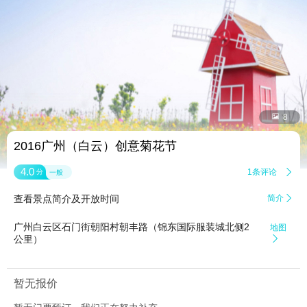


8
2016广州（白云）创意菊花节
4.0
1条评论

分
一般
查看景点简介及开放时间
简介

广州白云区石门街朝阳村朝丰路（锦东国际服装城北侧2
地图
公里）

暂无报价