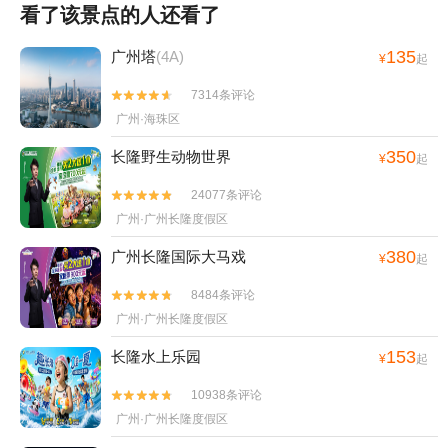
看了该景点的人还看了
135
广州塔
(4A)
¥
起
7314条评论


广州·海珠区
350
长隆野生动物世界
¥
起
24077条评论


广州·广州长隆度假区
380
广州长隆国际大马戏
¥
起
8484条评论


广州·广州长隆度假区
153
长隆水上乐园
¥
起
10938条评论


广州·广州长隆度假区