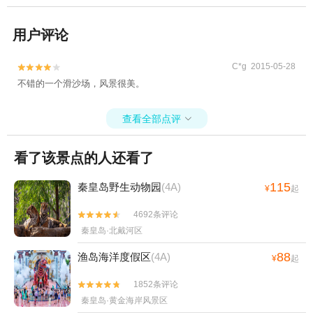
用户评论
C*g 2015-05-28


不错的一个滑沙场，风景很美。
查看全部点评

看了该景点的人还看了
115
秦皇岛野生动物园
(4A)
¥
起
4692条评论


秦皇岛·北戴河区
88
渔岛海洋度假区
(4A)
¥
起
1852条评论


秦皇岛·黄金海岸风景区