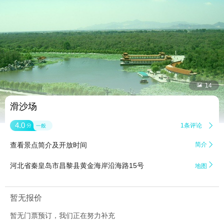


14
滑沙场
4.0
1条评论

分
一般
查看景点简介及开放时间
简介


河北省秦皇岛市昌黎县黄金海岸沿海路15号
地图
暂无报价
暂无门票预订，我们正在努力补充