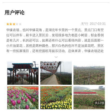
用户评论
无*行 2017-03-31


华缘农场，也叫华缘花海，是湖北年卡里的一个景点。景点门口有空
位可以停车，刷卡进入景区后，发现很多地方都是小树苗，郁金香倒
是有几片，长的还可以，如果还有什么可以看得内容，就是后面那一
小片油菜花，居然是两种颜色，那片白色的也许不是油菜花吧。景区
有一些拓展项目，还有挖掘机等娱乐活动。总体来讲，华缘农场还处
于刚起步，里面很多地方都不完善，面积也不大，走马观花看看，十

分钟估计都够了，走那么远的路看这个景点感觉有些不值，等以后建
设好了，再来看看。
共12张