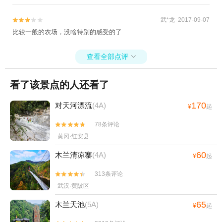
武*龙 2017-09-07


比较一般的农场，没啥特别的感受的了
查看全部点评

看了该景点的人还看了
170
对天河漂流
(4A)
¥
起
78条评论


黄冈·红安县
60
木兰清凉寨
(4A)
¥
起
313条评论


武汉·黄陂区
65
木兰天池
(5A)
¥
起