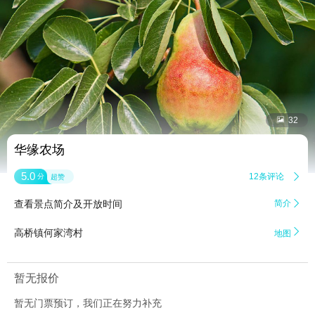


32
华缘农场
5.0
12条评论

分
超赞
查看景点简介及开放时间
简介


高桥镇何家湾村
地图
暂无报价
暂无门票预订，我们正在努力补充