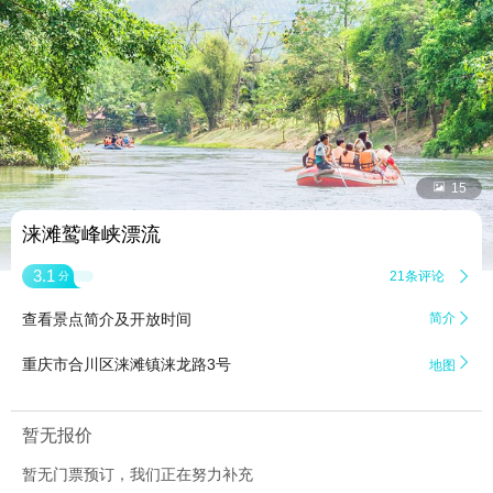


15
涞滩鹫峰峡漂流
3.1
21条评论

分
查看景点简介及开放时间
简介


重庆市合川区涞滩镇涞龙路3号
地图
暂无报价
暂无门票预订，我们正在努力补充