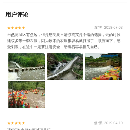
用户评论
真*界 2018-07-03


虽然离城区有点远，但是感受夏日清凉确实是不错的选择，去的时候
建议多带一套衣服，因为原来的衣服很容易就打湿了，顺流而下，感
受刺激，在途中一定要注意安全，暗礁石容易撞伤自己。
儍*黑 2019-04-10

