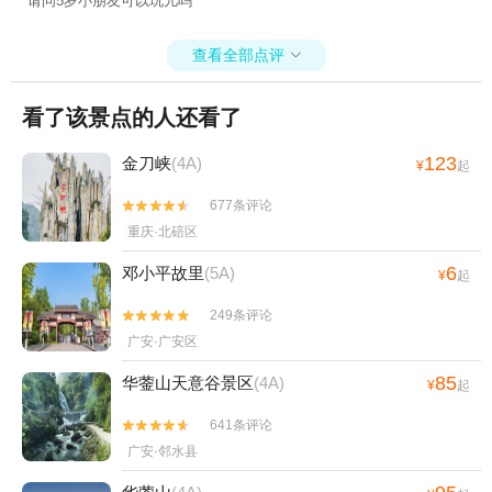
请问5岁小朋友可以玩儿吗
查看全部点评

看了该景点的人还看了
123
金刀峡
(4A)
¥
起
677条评论


重庆·北碚区
6
邓小平故里
(5A)
¥
起
249条评论


广安·广安区
85
华蓥山天意谷景区
(4A)
¥
起
641条评论


广安·邻水县