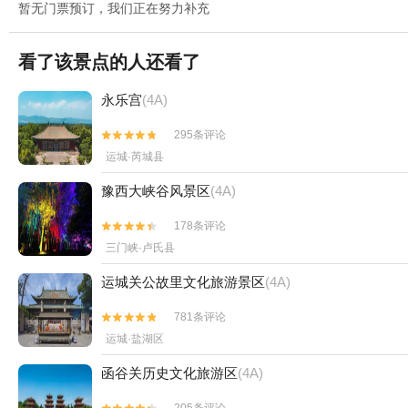
暂无门票预订，我们正在努力补充
看了该景点的人还看了
永乐宫
(4A)
295条评论


运城·芮城县
豫西大峡谷风景区
(4A)
178条评论


三门峡·卢氏县
运城关公故里文化旅游景区
(4A)
781条评论


运城·盐湖区
函谷关历史文化旅游区
(4A)