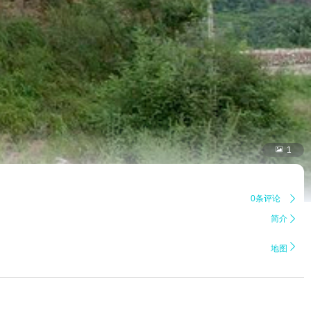

1
0条评论

简介


地图