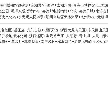
湖州博物馆藏碑刻+东湖景区+西湾+太湖乐园+嘉兴市博物馆+三国城
地公园+毛泽东观潮诗碑亭+嘉兴邮电博物馆+乌镇+嘉兴子城+南浔古
历史文化名城+无锡太悦温泉+湖州雷迪森天沐温泉+杭州鼓楼+无锡博
院+嘉兴清池温泉+无锡农博园+湖州太湖月亮温泉+无锡市钱园景区+
锡市体育中心+无锡江南大学+无锡气球乐园+观蠡湖高尔夫+君雅皮划
名胜区+岳王庙+龙门古镇+浙西天池+浙西大龙湾景区+东天目山景
通卡+无锡演艺剧院-已下线+蠡湖沙雕+西塘本地玩乐+中视无锡影视
长乔极地海洋公园+浙西运河+垂云通天河+太湖源+青山湖+大明山景
州宋城+嘉兴海底世界+无锡萌哆啦乐园+无锡旅行跟拍+太湖龙之梦乐
残雪+三潭印月+花港观鱼+南屏晚钟+柳浪闻莺+灵隐飞来峰景区+塘
文旅城+湖州本地玩乐+无锡极乐汤温泉+西栅露天电影+乌镇南栅+湖
D奇幻艺术馆+天目山月亮湾漂流+杭州博物馆+西湖音乐喷泉+太子湾
品酒店+乌镇乌村酒店+龙之梦嬉水世界+无锡人杰苑+乌镇水市客舍+
杭州酒家+杭州剧院+钱王祠+西溪草堂+临安碧雪湖山庄+临安碧雪湖
+飞来峰+无锡明星动物园+龙之梦国际大马戏+湖州(莫干山)龙出没
湿地印象摇橹船+龙井茶室+西溪庄园+瑶琳国家森林公园+猎鹰CS
濮院时尚古镇+龙之梦快乐农场+太湖+太湖龙之梦冰雪世界+三国水浒
山疯狂森林主题乐园+西溪天堂商业街+天目山大树王景区+花港公园+
【湖州】《南浔之境寻秘森林》展览+无锡太湖植物园+盐官潮乐之城+
州樱花园+杭州宝寿山景区+西溪湿地高庄+杭州西溪喜来登度假大酒
浙江大学之江校区+西溪森林温泉度假村+杭州西湖博物馆(总馆)+杭
美术馆+三渡鹿营户外营地+浙江省科技馆+飞来峰+大奇山魔幻乐园
西溪城市文化公园+浙江西湖美术馆+西湖龙井山园+临安十门峡雪域谷
动公园+马岭天观+上海 · 黑秀（hey show）丨小黑互动脱口秀