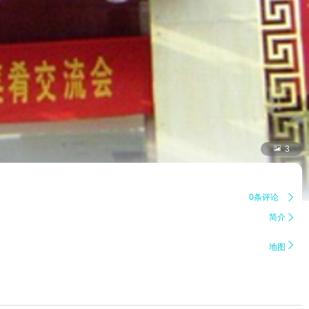

3
0条评论

简介


地图