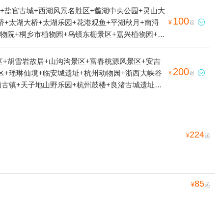
+盐官古城+西湖风景名胜区+蠡湖中央公园+灵山大
100
桥+太湖大桥+太湖乐园+花港观鱼+平湖秋月+南浔

¥
起
物院+桐乡市植物园+乌镇东栅景区+嘉兴植物园+萧
无锡影都华莱坞+湖州3D艺术节+西溪草堂+无锡陶
艇（无锡）+三国城三江口太湖水上乐园+乌镇华庄
区+胡雪岩故居+山沟沟景区+富春桃源风景区+安吉
基地+无锡古运河游船+西塘村+南浔古镇冰雪世界+新
200
区+瑶琳仙境+临安城遗址+杭州动物园+浙西大峡谷

¥
起
园+无锡热雪奇迹+无锡融创乐园+无锡融创水世界+西
栖古镇+天子地山野乐园+杭州鼓楼+良渚古城遗址公
州市菰城景区(仁皇山)+湖州长颈鹿庄园+无锡萤火
公园+西湖天地+西溪国家湿地公园+大明山万松岭滑
拈花湾-草鞋山庐+龙之梦动物世界+百里钱塘生态绿
真人CS基地+临安圆正宾馆笋宴自助餐+临安大明山
峡谷探险漂流+乌镇游船+龙之梦太湖演艺城(原太湖
野战（西溪湿地）+临安水源水上乐园+杭州图书馆
景区(中央电视台无锡影视基地)+湖州钮氏状元厅
西湖天下景+杭州湘湖游船+灵隐寺+宝石山造像+临
224
¥
起
观潮城+飞来峰造像+无锡锡惠公园+龙之梦全息儿童
店+杭州兰里景区+杭州X秀+西溪空中揽胜氦气球
州孔庙+杭州西溪海狮主题乐园+严州古城景区+杭州
+良渚古城遗址水利系统老虎岭遗址+西溪艺得美术馆
温泉+浙江省非物质文化遗产馆+钱王陵园+飞来峰造
85
¥
起
+桐庐天子地景区度假村+宫宴+天子地山野乐园-天空之