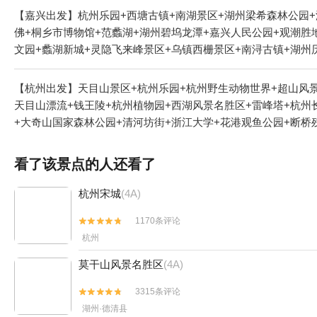
【嘉兴出发】杭州乐园+西塘古镇+南湖景区+湖州梁希森林公园+
佛+桐乡市博物馆+范蠡湖+湖州碧坞龙潭+嘉兴人民公园+观潮胜
文园+蠡湖新城+灵隐飞来峰景区+乌镇西栅景区+南浔古镇+湖州
山钱江观潮城+桐乡红杉邨景区+无锡长泾老街+杭州酒家+杭州剧
源陶吧+湖州鸟之家户外庄园+无锡金龙草莓园+无锡海洋馆+无
【杭州出发】天目山景区+杭州乐园+杭州野生动物世界+超山风景
生态园+禅意小镇·拈花湾+无锡太湖游船+无锡本地玩乐+无锡交
天目山漂流+钱王陵+杭州植物园+西湖风景名胜区+雷峰塔+杭州
西塘越里+中国邮政(乌镇邮局)+嘉兴欢乐世界+湖州影视城+杭
+大奇山国家森林公园+清河坊街+浙江大学+花港观鱼公园+断桥
塘一日游+西塘花巷+嘉兴极速冰雪世界+嘉兴本地玩乐+无锡融创
园+京杭大运河杭州景区+《西湖之夜》演出+九溪十八涧+西溪3
虫馆+阿丽拉乌镇+无锡拈花湾拈花客栈+乌镇民宿+乌镇望津里精
雪场+七里扬帆+杭州花圃+浙西三峡+杭州体育馆+浙西大草原+
看了该景点的人还看了
带-盐官芳草地房车营地+海宁盐官旅游度假区+湖州小市河探索游
大自然农家乐+天目山野味馆+天目山上海之家+杭州大剧院+西溪
古镇)+南浔古镇游船+西栅夜游+太湖龙之梦《醉美太湖》演出+
+西湖文化广场+纳米租车（杭州）+西湖游船+临安火星兔+大奇
杭州宋城
(4A)
+嘉兴画院+灵隐飞来峰-凉亭+嘉兴美术馆+无锡MINI梦多多+
安天目花海+三潭印月花港观鱼码头+杭州宋城+西溪湿地洪园+杭
剧场+龙之梦东方盆景园1日游
1170条评论


+杭州长乔吉泡泡乐园+良渚博物院+青芝坞+浙江省人民大会堂+
杭州
长乔亲子乐园+杭州乐活岛+西湖外事游船+OMG心跳乐园+浙江
+杭州灵山景区+灵隐飞来峰-凉亭+西湖龙井茶+雷峰塔藕香居+
莫干山风景名胜区
(4A)
像+西天目山风景区+西溪湿地董湾+叙宴(杭州滨江店)+三渡山地运
镜1日游
3315条评论


湖州·德清县