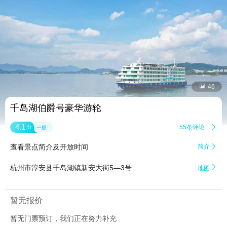


46
千岛湖伯爵号豪华游轮
4.1
55条评论

分
一般
查看景点简介及开放时间
简介


杭州市淳安县千岛湖镇新安大街5—3号
地图
暂无报价
暂无门票预订，我们正在努力补充