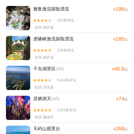
198
雅鲁激流探险漂流
¥
起
253条评论


杭州·桐庐县
180
虎啸峡激流探险漂流
¥
起
209条评论


杭州·桐庐县
45.5
千岛湖景区
(5A)
¥
起
6184条评论


杭州·淳安县
74
灵栖洞天
(4A)
¥
起
1162条评论


杭州·建德市
268
天屿山观景台
¥
起