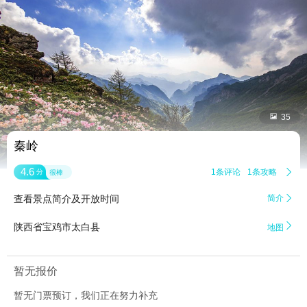


35
秦岭
4.6
1条评论
1条攻略

分
很棒
查看景点简介及开放时间
简介


陕西省宝鸡市太白县
地图
暂无报价
暂无门票预订，我们正在努力补充