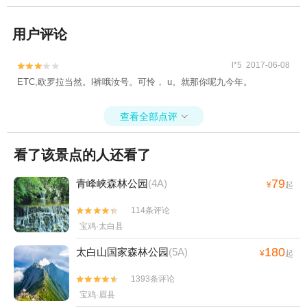
用户评论
l*5 2017-06-08


ETC,欧罗拉当然。l裤哦汝号。可怜， u。就那你呢九今年。
查看全部点评

看了该景点的人还看了
79
青峰峡森林公园
(4A)
¥
起
114条评论


宝鸡·太白县
180
太白山国家森林公园
(5A)
¥
起
1393条评论


宝鸡·眉县